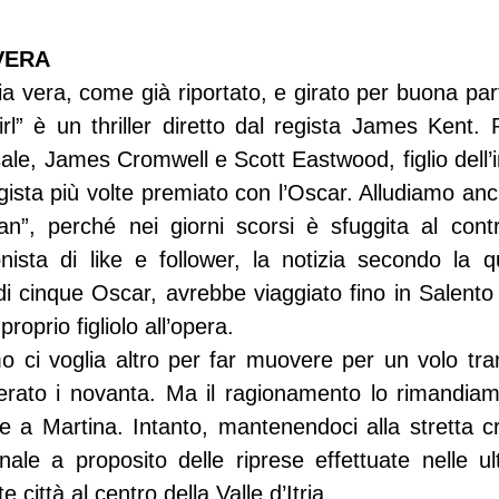
VERA
ia vera, come già riportato, e girato per buona part
rl” è un thriller diretto dal regista James Kent. Pr
sale, James Cromwell e Scott Eastwood, figlio dell’
gista più volte premiato con l’Oscar. Alludiamo anc
an”, perché nei giorni scorsi è sfuggita al contro
onista di like e follower, la notizia secondo la qu
di cinque Oscar, avrebbe viaggiato fino in Salento 
 proprio figliolo all’opera.
 ci voglia altro per far muovere per un volo tra
ato i novanta. Ma il ragionamento lo rimandiamo
ese a Martina. Intanto, mantenendoci alla stretta c
onale a proposito delle riprese effettuate nelle ul
città al centro della Valle d’Itria.