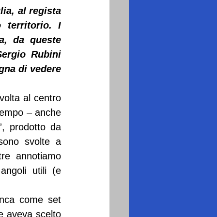
a, al regista 
erritorio. I 
a, da queste 
ergio Rubini 
gna di vedere 
lta al centro 
 tempo – anche 
, prodotto da 
sono svolte a 
tre annotiamo 
goli utili (e 
anca come set 
e aveva scelto 