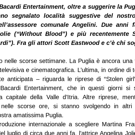
Bacardi Entertainment, oltre a suggerire la Pugli
 segnalato località suggestive del nostro t
ell’assessore comunale Angelini. Due anni f
Jolie (“Without Blood”) e più recentemente S
i”). Fra gli attori Scott Eastwood e c’è chi so
 nelle scorse settimane. La Puglia è ancora una vo
elevisiva e cinematografica. L’ultima, in ordine di
anticipata – riguarda le riprese di “Stolen girl”
Bacardi Entertainment, che in questi giorni si 
 capitale della Valle d’Itria. Altre riprese, men
nelle scorse ore, si stanno svolgendo in altri an
nostra amatissima Puglia.
oduzione internazionale a scegliere Martina Fr
l luglio di circa due anni fa, l’attrice Angelina Joli