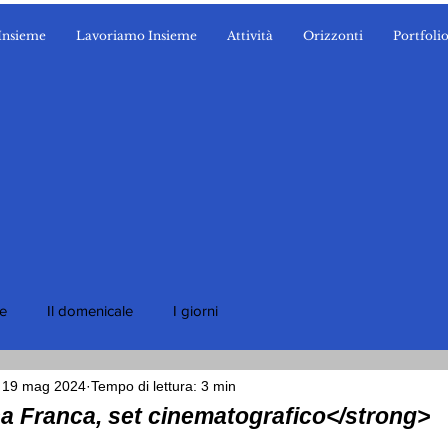
Insieme
Lavoriamo Insieme
Attività
Orizzonti
Portfoli
ie
Il domenicale
I giorni
19 mag 2024
Tempo di lettura: 3 min
a Franca, set cinematografico</strong>