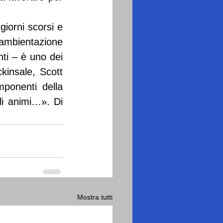
iorni scorsi e 
ambientazione 
ti – è uno dei 
kinsale, Scott 
onenti della 
i animi…». Di 
Mostra tutti