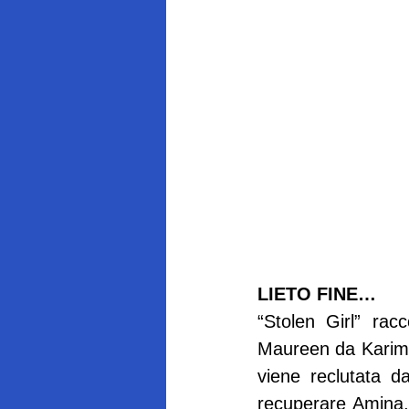
LIETO FINE…
“Stolen Girl” rac
Maureen da Karim, 
viene reclutata d
recuperare Amina,