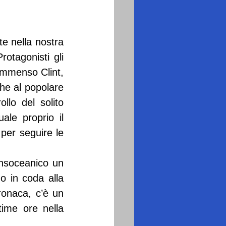
e nella nostra 
otagonisti gli 
immenso Clint, 
he al popolare 
llo del solito 
ale proprio il 
per seguire le 
nsoceanico un 
 in coda alla 
ronaca, c’è un 
time ore nella 