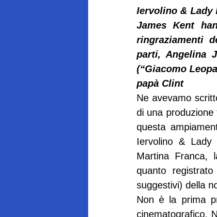
Iervolino & Lady 
James Kent hanno
ringraziamenti d
parti, Angelina 
(“Giacomo Leopard
papà Clint
Ne avevamo scritto
di una produzione t
questa ampiamente 
Iervolino & Lady 
Martina Franca, la
quanto registrato 
suggestivi) della 
Non è la prima pr
cinematografico. Ne