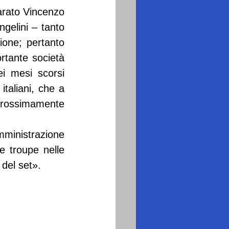
arato Vincenzo 
gelini – tanto 
one; pertanto 
tante società 
i mesi scorsi 
taliani, che a 
prossimamente 
inistrazione 
 troupe nelle 
 del set».