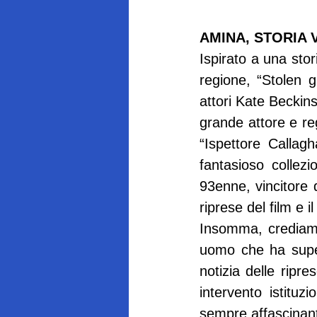
AMINA, STORIA 
Ispirato a una stor
regione, “Stolen gi
attori Kate Beckin
grande attore e re
“Ispettore Callagh
fantasioso collezi
93enne, vincitore 
riprese del film e il
Insomma, crediamo
uomo che ha super
notizia delle ripr
intervento istituzi
sempre affascinante 