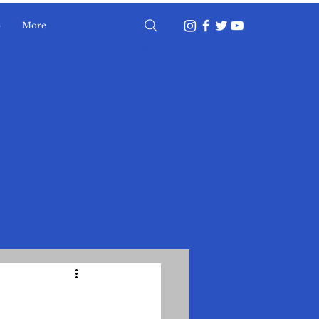
o
More
Accedi