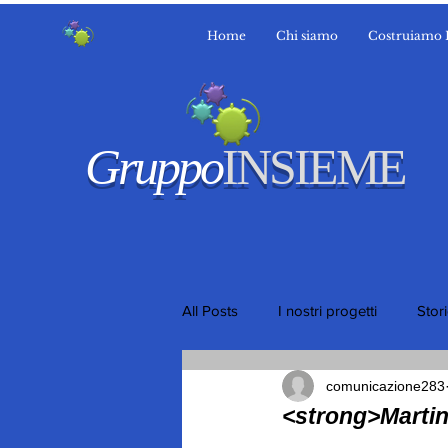
Home
Chi siamo
Costruiamo 
Gruppo
INSIEME
All Posts
I nostri progetti
Stor
comunicazione283
<strong>Martin