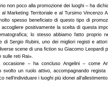
cono non poco alla promozione dei luoghi – ha dichi
 al Marketing Territoriale e al Tursimo Vincenzo An
olto spesso beneficiato di questo tipo di promozi
ccogliere positivamente la scelta di questa impor
ematografica; lo stesso abbiamo fatto proprio ne
 di Sergio Rubini, uno dei migliori registi e attori i
diverse scene di una fiction su Giacomo Leopardi 
sulle reti Rai».
 occasione – ha concluso Angelini – come Amm
svolto un ruolo attivo, accompagnando regista e
co nell’individuare i luoghi più idonei all’allestimento