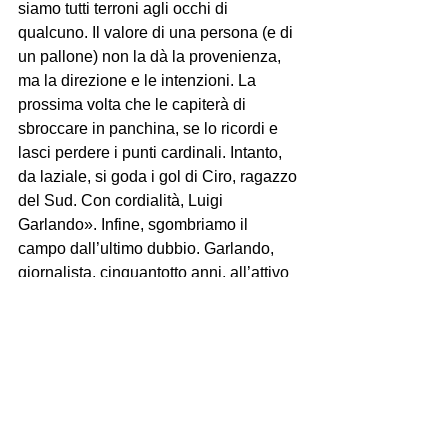
siamo tutti terroni agli occhi di 
qualcuno. Il valore di una persona (e di 
un pallone) non la dà la provenienza, 
ma la direzione e le intenzioni. La 
prossima volta che le capiterà di 
sbroccare in panchina, se lo ricordi e 
lasci perdere i punti cardinali. Intanto, 
da laziale, si goda i gol di Ciro, ragazzo 
del Sud. Con cordialità, Luigi 
Garlando». Infine, sgombriamo il 
campo dall’ultimo dubbio. Garlando, 
giornalista, cinquantotto anni, all’attivo 
Champion’s League, Campionati del 
Mondo di calcio e Olimpiadi in qualità 
di inviato, è nato a Milano. Era giusto 
sistemare i proverbiali puntini sulle “i”.