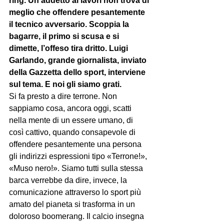
ring. Un addetto ai lavori non trova di 
meglio che offendere pesantemente 
il tecnico avversario. Scoppia la 
bagarre, il primo si scusa e si 
dimette, l’offeso tira dritto. Luigi 
Garlando, grande giornalista, inviato 
della Gazzetta dello sport, interviene 
sul tema. E noi gli siamo grati. 
Si fa presto a dire terrone. Non 
sappiamo cosa, ancora oggi, scatti 
nella mente di un essere umano, di 
così cattivo, quando consapevole di 
offendere pesantemente una persona 
gli indirizzi espressioni tipo «Terrone!», 
«Muso nero!». Siamo tutti sulla stessa 
barca verrebbe da dire, invece, la 
comunicazione attraverso lo sport più 
amato del pianeta si trasforma in un 
doloroso boomerang. Il calcio insegna 