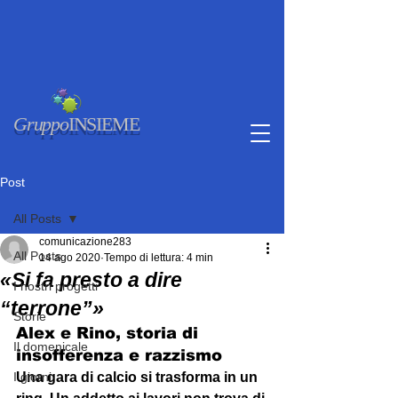
Gruppo
INSIEME
Post
All Posts
comunicazione283
All Posts
14 ago 2020
Tempo di lettura: 4 min
«Si fa presto a dire
I nostri progetti
“terrone”»
Storie
Alex e Rino, storia di 
Il domenicale
insofferenza e razzismo
I giorni
Una gara di calcio si trasforma in un 