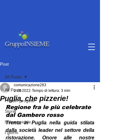
Gruppo
INSIEME
Post
All Posts
comunicazione283
All Posts
2 ott 2022
Tempo di lettura: 3 min
Puglia, che pizzerie!
I nostri progetti
Regione fra le più celebrate 
Storie
dal Gambero rosso
Il domenicale
Trenta in Puglia nella guida stilata 
dalla società leader nel settore della 
I giorni
ristorazione. Onore alle nostre 