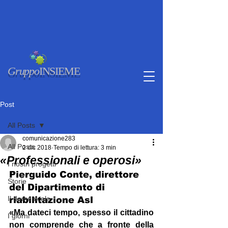
Gruppo
INSIEME
Post
All Posts
comunicazione283
All Posts
2 dic 2018
Tempo di lettura: 3 min
«Professionali e operosi»
I nostri progetti
Pierguido Conte, direttore 
Storie
del Dipartimento di 
Il domenicale
riabilitazione Asl
«Ma dateci tempo, spesso il cittadino 
I giorni
non comprende che a fronte della 