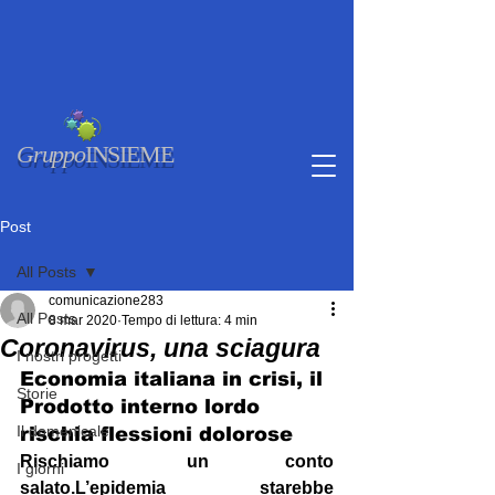
Gruppo
INSIEME
Post
All Posts
comunicazione283
All Posts
8 mar 2020
Tempo di lettura: 4 min
Coronavirus, una sciagura
I nostri progetti
Economia italiana in crisi, il 
Storie
Prodotto interno lordo 
Il domenicale
rischia flessioni dolorose
Rischiamo un conto 
I giorni
salato.
L’epidemia starebbe 