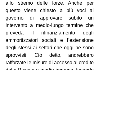
allo stremo delle forze. Anche per 
questo viene chiesto a più voci al 
governo di approvare subito un 
intervento a medio-lungo termine che 
preveda il rifinanziamento degli 
ammortizzatori sociali e l’estensione 
degli stessi ai settori che oggi ne sono 
sprovvisti. Ciò detto, andrebbero 
rafforzate le misure di accesso al credito 
delle Piccole e medie imprese, facendo 
in modo che la Pubblica 
amministrazione saldi i debiti contratti 
con i propri fornitori.