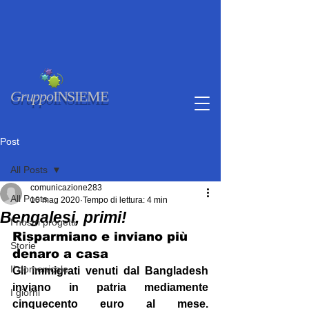
Gruppo
INSIEME
Post
All Posts
comunicazione283
All Posts
10 mag 2020
Tempo di lettura: 4 min
Bengalesi, primi!
I nostri progetti
Risparmiano e inviano più 
Storie
denaro a casa
Il domenicale
Gli immigrati venuti dal Bangladesh 
inviano in patria mediamente 
I giorni
cinquecento euro al mese. 