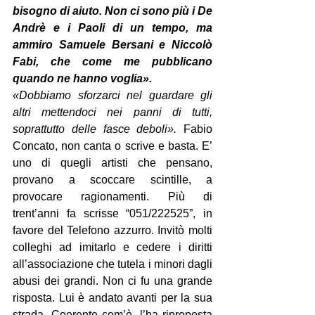
bisogno di aiuto. Non ci sono più i De 
Andrè e i Paoli di un tempo, ma 
ammiro Samuele Bersani e Niccolò 
Fabi, che come me pubblicano 
quando ne hanno voglia».
«Dobbiamo sforzarci nel guardare gli 
altri mettendoci nei panni di tutti, 
soprattutto delle fasce deboli».
 Fabio 
Concato, non canta o scrive e basta. E’ 
uno di quegli artisti che pensano, 
provano a scoccare scintille, a 
provocare ragionamenti. Più di 
trent’anni fa scrisse “051/222525”, in 
favore del Telefono azzurro. Invitò molti 
colleghi ad imitarlo e cedere i diritti 
all’associazione che tutela i minori dagli 
abusi dei grandi. Non ci fu una grande 
risposta. Lui è andato avanti per la sua 
strada. Coerente com’è, l’ha riproposta 