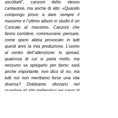
ascoltarti”, canzoni dello stesso 
cantautore, ma anche di altri. 
«Quando 
compongo provo a dare sempre il 
massimo e l’ultimo album in studio è un 
Concato al massimo. Canzoni che 
fanno sorridere, commuovere, pensare, 
come spero abbia provocato in tutti 
questi anni la mia produzione. L’uomo 
al centro dell’attenzione: lo spread, 
qualcosa di cui si parla molto, ma 
nessuno sa spiegarlo per bene; sarà 
anche importante, non dico di no, ma 
tutti noi non meritiamo forse una vita 
diversa? Dobbiamo sforzarci nel 
guardare gli altri mettendoci nei panni di 
tutti, soprattutto delle fasce deboli».
 Una 
definizione, tout-court del suo lavoro. 
«Ho sempre realizzato dischi d’amore, 
come i miei concerti, c’è sempre tanto 