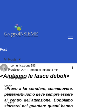
Gruppo
INSIEME
Post
All Posts
comunicazione283
All Posts
26 mag 2021
Tempo di lettura: 4 min
«Aiutiamo le fasce deboli»
I nostri progetti
Storie
«Provo a far sorridere, commuovere, 
Il domenicale
pensare. L’uomo deve sempre essere 
al centro dell’attenzione. Dobbiamo 
I giorni
sforzarci nel guardare quanti hanno 