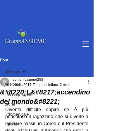
Gruppo
INSIEME
Post
All Posts
comunicazione283
All Posts
10 dic 2017
Tempo di lettura: 2 min
&#8220;L&#8217;accendino
I nostri progetti
del mondo&#8221;
Storie
Diventa difficile capire se è più 
Il domenicale
pericoloso il ragazzino che si diverte a 
lanciare missili in Corea o il Presidente 
I giorni
degli Stati Uniti d’America che entra a 