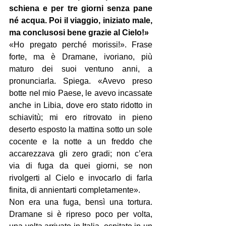
schiena e per tre giorni senza pane 
né acqua. Poi il viaggio, iniziato male, 
ma conclusosi bene grazie al Cielo!»
«Ho pregato perché morissi!». Frase 
forte, ma è Dramane, ivoriano, più 
maturo dei suoi ventuno anni, a 
pronunciarla. Spiega. «Avevo preso 
botte nel mio Paese, le avevo incassate 
anche in Libia, dove ero stato ridotto in 
schiavitù; mi ero ritrovato in pieno 
deserto esposto la mattina sotto un sole 
cocente e la notte a un freddo che 
accarezzava gli zero gradi; non c’era 
via di fuga da quei giorni, se non 
rivolgerti al Cielo e invocarlo di farla 
finita, di annientarti completamente».
Non era una fuga, bensì una tortura. 
Dramane si è ripreso poco per volta, 