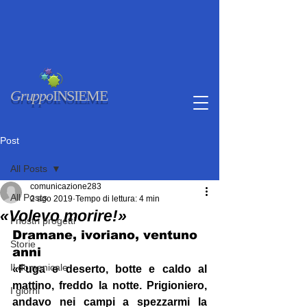
Gruppo
INSIEME
Post
All Posts
comunicazione283
All Posts
2 ago 2019
Tempo di lettura: 4 min
«Volevo morire!»
I nostri progetti
Dramane, ivoriano, ventuno 
Storie
anni
Il domenicale
«Fuga e deserto, botte e caldo al 
mattino, freddo la notte. Prigioniero, 
I giorni
andavo nei campi a spezzarmi la 