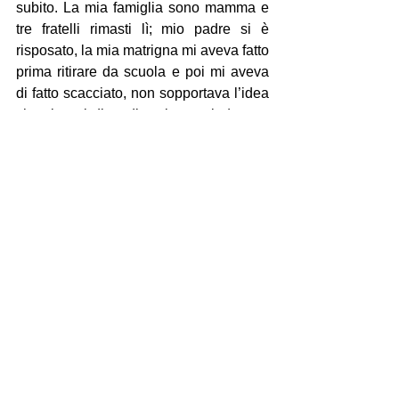
subito. La mia famiglia sono mamma e 
tre fratelli rimasti lì; mio padre si è 
risposato, la mia matrigna mi aveva fatto 
prima ritirare da scuola e poi mi aveva 
di fatto scacciato, non sopportava l’idea 
che vivessi di studio e lavoretti: dovevo 
andarmene, così fu…».
Mostra tutti
Post recenti