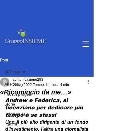
Gruppo
INSIEME
Post
All Posts
comunicazione283
All Posts
22 lug 2022
Tempo di lettura: 4 min
«Ricomincio da me…»
I nostri progetti
Andrew e Federica, si 
Storie
licenziano per dedicare più 
Il domenicale
tempo a se stessi
Uno il più alto dirigente di un fondo 
I giorni
d’investimento, l’altra una giornalista 