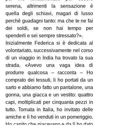
serena, altrimenti la sensazione è 
quella degli schiavi, magari di lusso 
perché guadagni tanto: ma che te ne fai 
dei soldi, se non hai tempo per 
spenderli e sei sempre stressato?».
Inizialmente Federica si è dedicata al 
volontariato, successivamente nel corso 
di un viaggio in India ha trovato la sua 
strada. «Avevo una vaga idea di 
produrre qualcosa – racconta – Ho 
comprato dei tessuti, li ho portati da un 
sarto e abbiamo fatto un pantalone, una 
gonna, una giacca e un vestito: quattro 
capi, moltiplicati per cinquanta pezzi in 
tutto. Tornata in Italia, ho invitato delle 
amiche e li ho venduti in un pomeriggio. 
Ho capito che piacevano e da lì ho dato 
il via alla mia attività, navigando a vista 