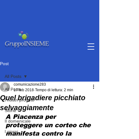
Gruppo
INSIEME
Post
All Posts
comunicazione283
All Posts
17 feb 2018
Tempo di lettura: 2 min
Quel brigadiere picchiato
I nostri progetti
selvaggiamente
Storie
A Piacenza per 
Il domenicale
proteggere un corteo che 
I giorni
manifesta contro la 