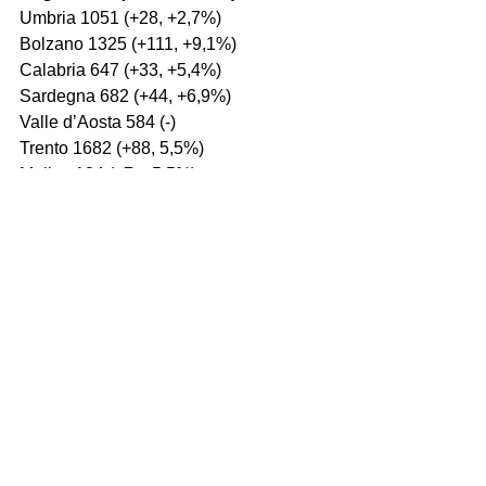
Umbria 1051 (+28, +2,7%)
Bolzano 1325 (+111, +9,1%)
Calabria 647 (+33, +5,4%)
Sardegna 682 (+44, +6,9%)
Valle d’Aosta 584 (-)
Trento 1682 (+88, 5,5%)
Molise 134 (+7, +5,5%)
Basilicata 214 (+12, +5,9%)
PUGLIA, I DATI
Bari 594
Foggia 405
Lecce 293
Brindisi 164
Barletta-Andria-Trani 103
Taranto 121