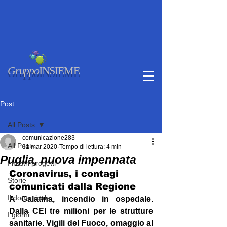
Gruppo
INSIEME
Post
All Posts
comunicazione283
All Posts
31 mar 2020
Tempo di lettura: 4 min
Puglia, nuova impennata
I nostri progetti
Coronavirus, i contagi 
Storie
comunicati dalla Regione
Il domenicale
A Galatina, incendio in ospedale. 
Dalla CEI tre milioni per le strutture 
I giorni
sanitarie. Vigili del Fuoco, omaggio al 