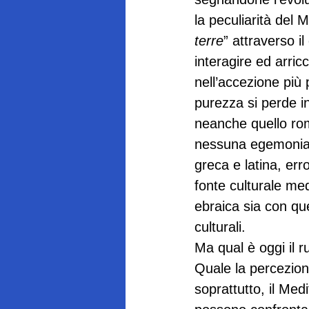
la peculiarità del 
terre
” attraverso il
interagire ed arric
nell’accezione più 
purezza si perde i
neanche quello ro
nessuna egemonia c
greca e latina, err
fonte culturale med
ebraica sia con qu
culturali.
Ma qual è oggi il r
Quale la percezion
soprattutto, il Med