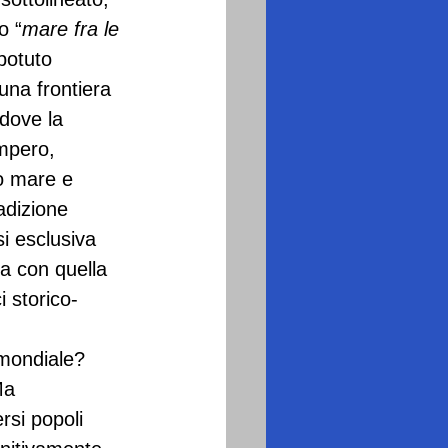
o “
mare fra le 
 potuto 
una frontiera 
 dove la 
mpero, 
o mare e 
adizione 
i esclusiva 
ia con quella 
 storico-
 mondiale? 
Ma 
ersi popoli 