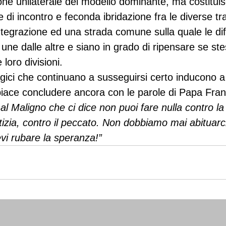
one unilaterale del modello dominante, ma costituis
 di incontro e feconda ibridazione fra le diverse tra
ntegrazione ed una strada comune sulla quale le dif
 une dalle altre e siano in grado di ripensare se st
loro divisioni.
agici che continuano a susseguirsi certo inducono a 
piace concludere ancora con le parole di Papa Fra
 Maligno che ci dice non puoi fare nulla contro la 
stizia, contro il peccato. Non dobbiamo mai abituarc
evi rubare la speranza!”