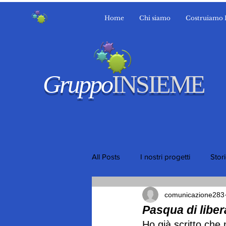
Home
Chi siamo
Costruiamo 
Gruppo
INSIEME
All Posts
I nostri progetti
Stor
comunicazione283
Pasqua di liber
Ho già scritto che 