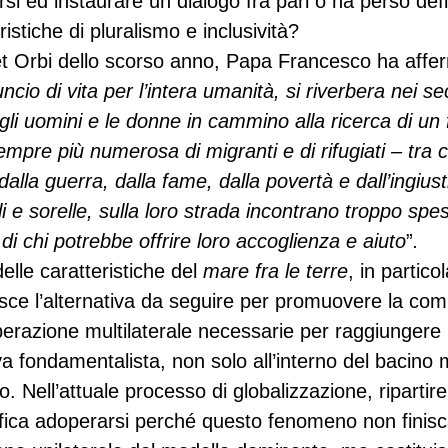
si ed instaurare un dialogo fra pari o ha perso def
istiche di pluralismo e inclusività?
et Orbi dello scorso anno, Papa Francesco ha affe
ncio di vita per l’intera umanità, si riverbera nei seco
li uomini e le donne in cammino alla ricerca di un 
empre più numerosa di migranti e di rifugiati – tra c
alla guerra, dalla fame, dalla povertà e dall’ingiusti
lli e sorelle, sulla loro strada incontrano troppo spe
 di chi potrebbe offrire loro accoglienza e aiuto
”
.
elle caratteristiche del 
mare fra le terre
, in partico
uisce l’alternativa da seguire per promuovere la co
perazione multilaterale necessarie per raggiungere
va fondamentalista, non solo all’interno del bacino 
o. Nell’attuale processo di globalizzazione, ripartire
fica adoperarsi perché questo fenomeno non finisc