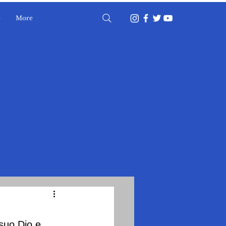
o
More
Accedi
 suo Dio e 