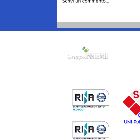
Scrivi un commento...
Mimmo Cavallo, dal
“terrone” a Torino, negli
Anni Sessanta, alle frontiere
di oggi
Gruppo
INSIEME
Sede legale/amministrativa:
Via
F.Cavallotti 84 - 74123 Taranto