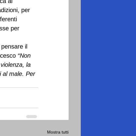
ca al 
dizioni, per 
ferenti 
esse per 
pensare il 
ncesco 
“Non 
violenza, la 
i al male. Per 
Mostra tutti