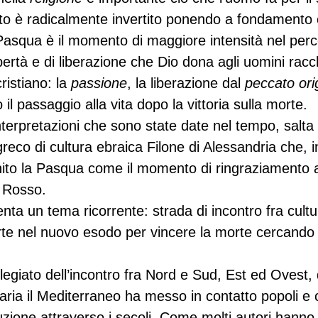
rto è radicalmente invertito ponendo a fondamento 
 Pasqua è il momento di maggiore intensità nel perc
bertà e di liberazione che Dio dona agli uomini racc
ristiano: la 
passione
, la liberazione dal 
peccato ori
 il passaggio alla vita dopo la vittoria sulla morte.
nterpretazioni che sono state date nel tempo, salta
 greco di cultura ebraica Filone di Alessandria che, 
inito la Pasqua come il momento di ringraziamento a 
 Rosso.
enta un tema ricorrente: strada di incontro fra cultu
rte nel nuovo esodo per vincere la morte cercando
legiato dell’incontro fra Nord e Sud, Est ed Ovest, 
naria il Mediterraneo ha messo in contatto popoli e ci
zione attraverso i secoli. Come molti autori hanno 