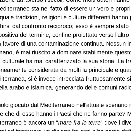
Mediterraneo sta nel fatto di essere un vero e propri
 quale tradizioni, religioni e culture differenti hanno
chirsi dal confronto reciproco; esso è sempre stato 
positiva del termine, confine proiettato verso l’altro
n favore di una contaminazione continua. Nessun i
mano, è mai riuscito a dominare stabilmente quest
ulturale ha mai caratterizzato la sua storia. La tr
oneamente considerata da molti la principale e quas
iterranea, si è invece intrecciata fruttuosamente s
ella arabo e islamica, generando delle comuni radici
uolo giocato dal Mediterraneo nell’attuale scenario
e che di esso hanno i Paesi che ne fanno parte? 
iterraneo è ancora un “
mare fra le terre
” dove i div