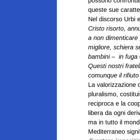
possono confrontar
queste sue caratter
Nel discorso Urbi 
Cristo risorto, annu
a non dimenticare g
migliore, schiera s
bambini –  in fuga d
Questi nostri frate
comunque il rifiuto
La valorizzazione d
pluralismo, costit
reciproca e la coo
libera da ogni deri
ma in tutto il mond
Mediterraneo signi