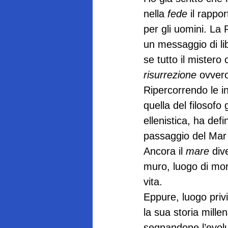
nella 
fede
 il rappo
per gli uomini. La
un messaggio di li
se tutto il mistero c
risurrezione
 ovvero
Ripercorrendo le i
quella del filosofo
ellenistica, ha def
passaggio del Mar
Ancora il 
mare
 div
muro, luogo di mo
vita.
Eppure, luogo privi
la sua storia mille
segnandone l’evolu