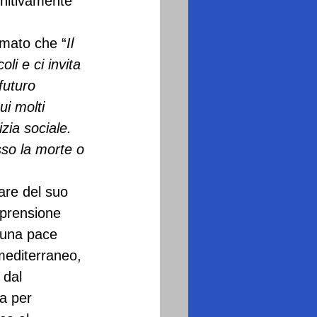
initivamente 
rmato che “
Il 
li e ci invita 
futuro 
ui molti 
zia sociale. 
sso la morte o 
lare del suo 
mprensione 
 una pace 
mediterraneo, 
 dal 
a per 