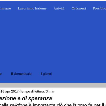
Insieme
Lavoriamo Insieme
Attività
Orizzonti
Portfoli
ie
Il domenicale
I giorni
16 apr 2017
Tempo di lettura: 3 min
azione e di speranza
nella 
religione
 è importante ciò che l’uomo fa per il