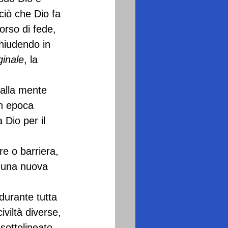
ciò che Dio fa 
orso di fede, 
hiudendo in 
ginale
, la 
 alla mente 
in epoca 
Dio per il 
re o barriera, 
 una nuova 
durante tutta 
viltà diverse, 
sottolineato, 