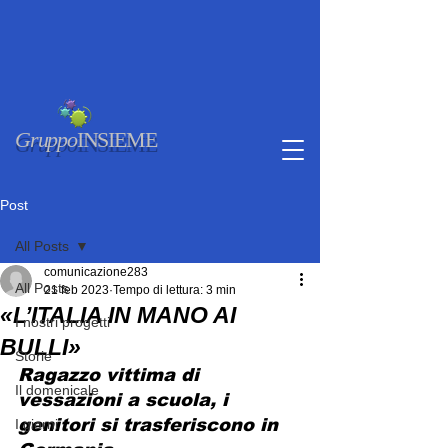
Gruppo
INSIEME
Post
All Posts
comunicazione283
All Posts
21 feb 2023
Tempo di lettura: 3 min
«L’ITALIA IN MANO AI
I nostri progetti
BULLI»
Storie
Ragazzo vittima di 
Il domenicale
vessazioni a scuola, i 
genitori si trasferiscono in 
I giorni