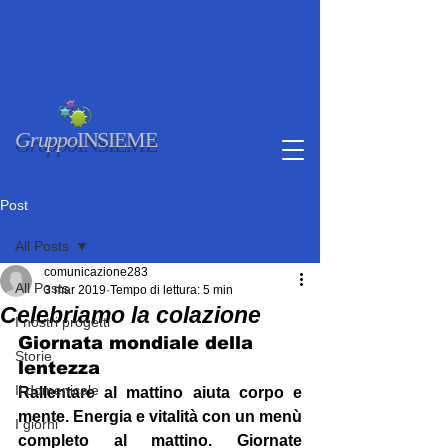
Gruppo
INSIEME
Post
All Posts
comunicazione283
All Posts
3 mar 2019
Tempo di lettura: 5 min
Celebriamo la colazione
I nostri progetti
Giornata mondiale della 
Storie
lentezza
Il domenicale
Rallentare al mattino aiuta corpo e 
mente.
 Energia e vitalità con un menù 
I giorni
completo al mattino. 
Giornate 