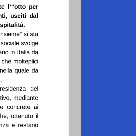
 l’“otto per 
i, usciti dal 
pitalità.
nsieme” si sta 
sociale svolge 
o in Italia da 
 che molteplici 
nella quale da 
.
residenza del 
tivo, mediante 
te concrete ai 
e, ottenuto il 
nza e restano 