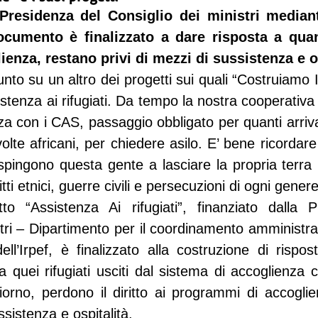
Presidenza del Consiglio dei ministri mediante
documento è finalizzato a dare risposta a quant
ienza, restano privi di mezzi di sussistenza e os
nto su un altro dei progetti sui quali “Costruiamo I
tenza ai rifugiati. Da tempo la nostra cooperativa 
a con i CAS, passaggio obbligato per quanti arrivan
 volte africani, per chiedere asilo. E’ bene ricordare
spingono questa gente a lasciare la propria terra 
tti etnici, guerre civili e persecuzioni di ogni genere
to “Assistenza Ai rifugiati”, finanziato dalla P
stri – Dipartimento per il coordinamento amministra
dell’Irpef, è finalizzato alla costruzione di rispos
 quei rifugiati usciti dal sistema di accoglienza ch
orno, perdono il diritto ai programmi di accoglie
ssistenza e ospitalità.