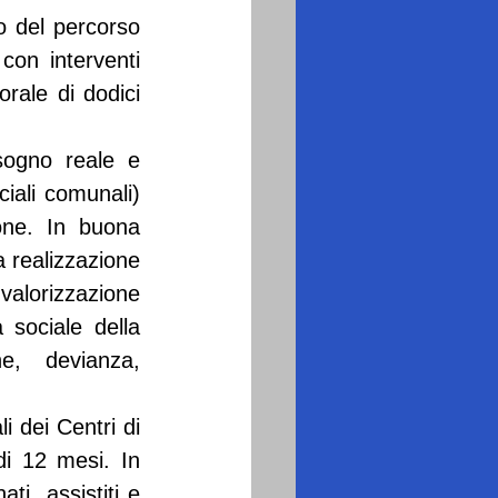
 del percorso 
con interventi 
orale di dodici 
sogno reale e 
iali comunali) 
one. In buona 
 realizzazione 
alorizzazione 
 sociale della 
, devianza, 
i dei Centri di 
i 12 mesi. In 
i, assistiti e 