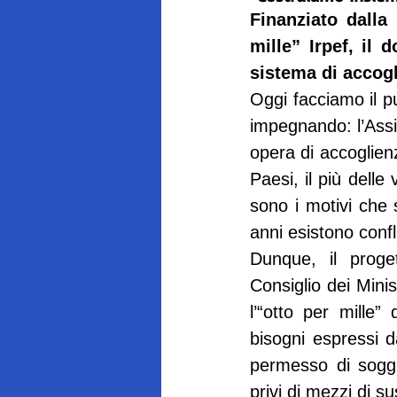
Finanziato dalla 
mille” Irpef, il 
sistema di accogl
Oggi facciamo il pu
impegnando: l’Assis
opera di accoglienz
Paesi, il più delle
sono i motivi che 
anni esistono confli
Dunque, il proget
Consiglio dei Mini
l’“otto per mille” 
bisogni espressi da
permesso di soggi
privi di mezzi di su