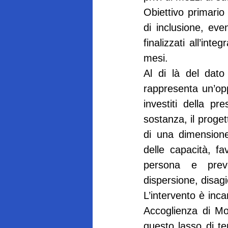
Obiettivo primario
di inclusione, even
finalizzati all’inte
mesi.
Al di là del dato
rappresenta un’oppo
investiti della p
sostanza, il proget
di una dimensione
delle capacità, fa
persona e preve
dispersione, disagi
L’intervento è inca
Accoglienza di Mo
questo lasso di tem