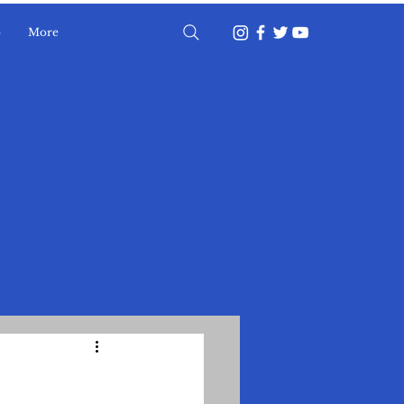
o
More
Accedi