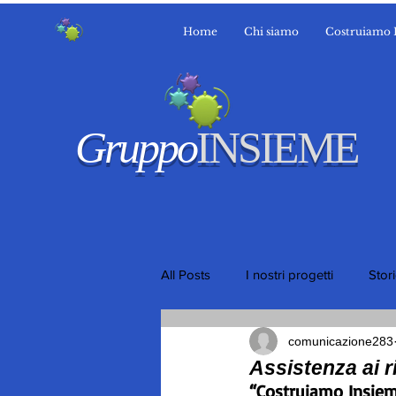
Home
Chi siamo
Costruiamo 
Gruppo
INSIEME
All Posts
I nostri progetti
Stor
comunicazione283
Assistenza ai ri
“Costruiamo Insieme