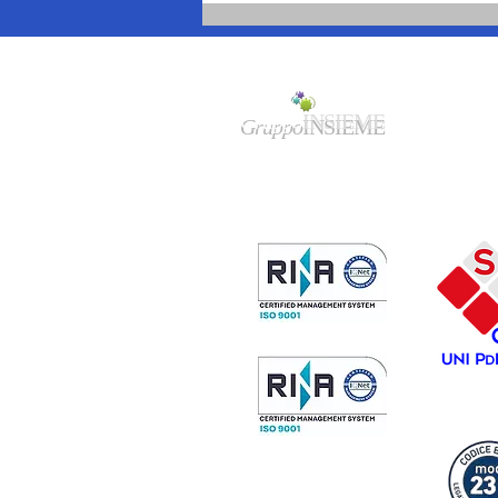
“terrone” a Torino, negli
Anni Sessanta, alle frontiere
di oggi
Gruppo
INSIEME
Sede legale/amministrativa:
Via
F.Cavallotti 84 - 74123 Taranto