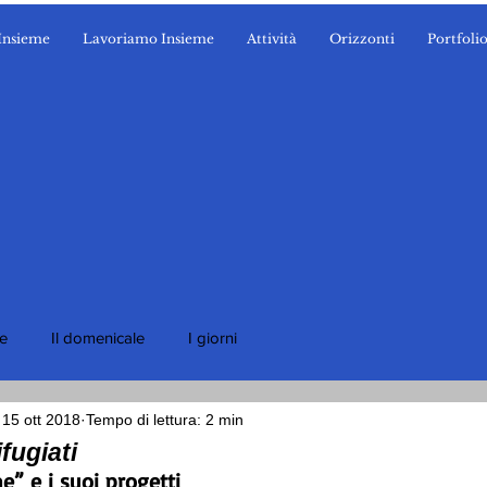
Insieme
Lavoriamo Insieme
Attività
Orizzonti
Portfoli
ie
Il domenicale
I giorni
15 ott 2018
Tempo di lettura: 2 min
fugiati
” e i suoi progetti