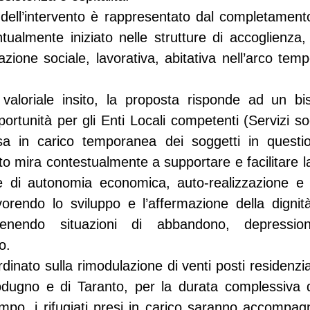
 dell’intervento è rappresentato dal completamento
tualmente iniziato nelle strutture di accoglienza, 
grazione sociale, lavorativa, abitativa nell’arco temp
 valoriale insito, la proposta risponde ad un bi
rtunità per gli Enti Locali competenti (Servizi soc
resa in carico temporanea dei soggetti in questi
to mira contestualmente a supportare e facilitare la
 di autonomia economica, auto-realizzazione e v
vorendo lo sviluppo e l’affermazione della dignità
nendo situazioni di abbandono, depressione
o.
rdinato sulla rimodulazione di venti posti residenzial
dugno e di Taranto, per la durata complessiva d
po, i rifugiati presi in carico saranno accompagnat