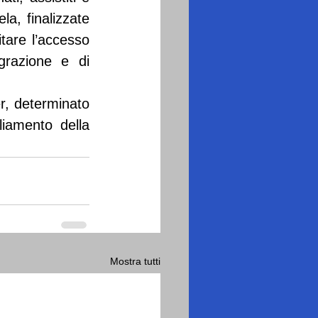
a, finalizzate 
tare l’accesso 
razione e di 
r, determinato 
liamento della 
Mostra tutti