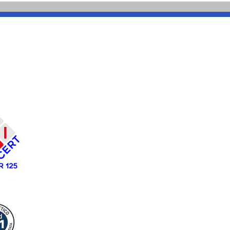
ingressi, poi le uscite
anda
volontarie
Costruiamo Insieme
Scs
CF/P.IVA:
02963230731
REA:
TA - 182579
ALBO NAZIONALE COOPERATIVE
N. A23
Tel:
099 661 13661
Mail:
amministrazione@costruiamoinsieme.eu
-
costruiamoinsiemescs@pec.it
Lavoriamo Insieme
Srl
Sede legale/amministrativa:
Via F.Cavallotti 84 -
74123 Taranto
Tel:
099 661 13661