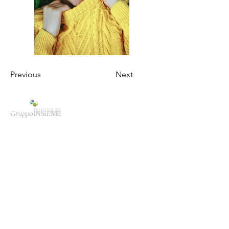
Previous
Next
Gruppo
INSIEME
Lavoriamo Insieme
Srl
Sede legale/amministrativa:
Via F.Cavallotti
84 -
74123
Taranto
Tel:
099 661 13661
Mail:
amministrazione@lavoriamoinsieme.eu
associazionelavoria
moinsieme@pec.it