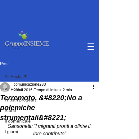
Gruppo
INSIEME
Post
All Posts
comunicazione283
All Posts
20 ott 2016
Tempo di lettura: 2 min
Terremoto, &#8220;No a
I nostri progetti
polemiche
Storie
strumentali&#8221;
Il domenicale
Sansonetti: “I migranti pronti a offrire il 
I giorni
loro contributo”