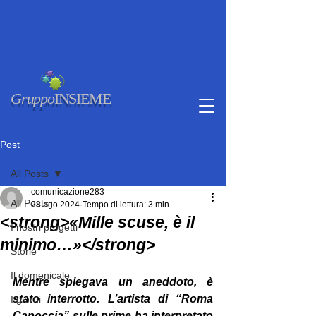
Gruppo
INSIEME
Post
All Posts
comunicazione283
All Posts
28 ago 2024
Tempo di lettura: 3 min
<strong>«Mille scuse, è il
I nostri progetti
minimo…»</strong>
Storie
Il domenicale
Mentre spiegava un aneddoto, è 
stato interrotto. L’artista di “Roma 
I giorni
Capoccia” sulle prime ha interpretato 