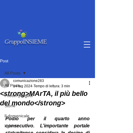
Gruppo
INSIEME
Post
All Posts
comunicazione283
All Posts
14 lug 2024
Tempo di lettura: 3 min
<strong>MArTA, il più bello
I nostri progetti
del mondo</strong>
Storie
Il domenicale
Podio per il quarto anno 
consecutivo. L’importante portale 
I giorni
statunitense considera le decine di 