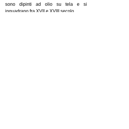
sono dipinti ad olio su tela e si 
inquadrano fra XVII e XVIII secolo.
Mostra tutti
Post recenti