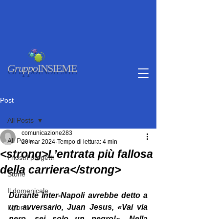
Gruppo
INSIEME
Post
All Posts
comunicazione283
All Posts
20 mar 2024
Tempo di lettura: 4 min
<strong>L’entrata più fallosa
I nostri progetti
della carriera</strong>
Storie
Il domenicale
Durante Inter-Napoli avrebbe detto a 
un avversario, Juan Jesus, «Vai via 
I giorni
nero, sei solo un negro!». Nella 