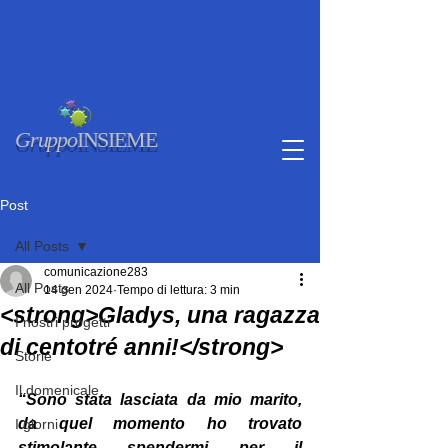
Gruppo
INSIEME
Post
All Posts
comunicazione283
All Posts
14 gen 2024
Tempo di lettura: 3 min
<strong>Gladys, una ragazza
I nostri progetti
di centotré anni!</strong>
Storie
Il domenicale
“Sono stata lasciata da mio marito, 
da quel momento ho trovato 
I giorni
stimolante spendermi per il 