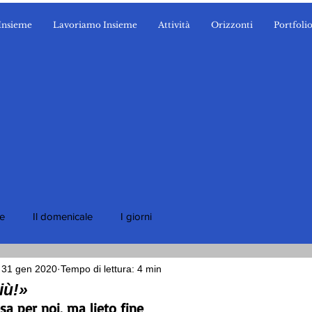
Insieme
Lavoriamo Insieme
Attività
Orizzonti
Portfoli
ie
Il domenicale
I giorni
31 gen 2020
Tempo di lettura: 4 min
iù!»
sa per noi, ma lieto fine