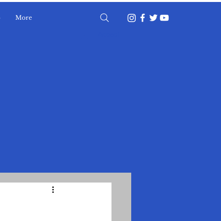
o
More
Accedi