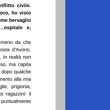
itto civile. 
oco, ho visto 
ome bersaglio 
ospitale e, 
emmeno da che 
sta d’Avorio, 
 In realtà non 
so, ma capita 
a dopo qualche 
mento alla mia 
e, prigionia, 
 ragazzini: il 
 puntualmente 