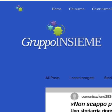
Home
Chi siamo
Costruiamo 
Gruppo
INSIEME
All Posts
I nostri progetti
Stor
comunicazione283
«Non scappo p
Uno storiaccia ripre