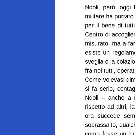
Ndoli, però, oggi
militare ha portato
per il bene di tut
Centro di accoglien
misurato, ma a fa
esiste un regolame
sveglia o la colazi
fra noi tutti, opera
Come volevasi dimo
si fa serio, conta
Ndoli – anche a m
rispetto ad altri, 
ora succede semp
soprassalto, qualc
come fosse un brutt