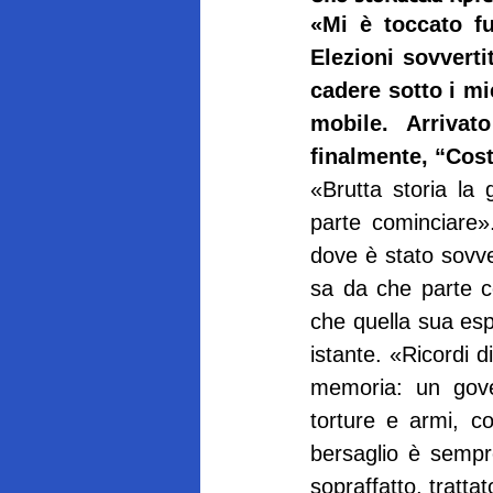
«Mi è toccato fu
Elezioni sovverti
cadere sotto i mie
mobile. Arrivat
finalmente, “Cos
«Brutta storia la
parte cominciare».
dove è stato sovver
sa da che parte co
che quella sua esp
istante. «Ricordi d
memoria: un gover
torture e armi, col
bersaglio è sempr
sopraffatto, tratt