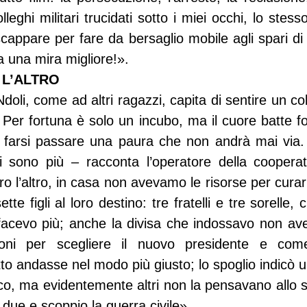
lleghi militari trucidati sotto i miei occhi, lo stess
appare per fare da bersaglio mobile agli spari di u
a una mira migliore!».
 L’ALTRO
doli, come ad altri ragazzi, capita di sentire un co
Per fortuna è solo un incubo, ma il cuore batte fo
 farsi passare una paura che non andrà mai via.
sono più – racconta l’operatore della cooperat
o l’altro, in casa non avevamo le risorse per curarli
tte figli al loro destino: tre fratelli e tre sorelle, 
acevo più; anche la divisa che indossavo non avev
oni per scegliere il nuovo presidente e come a
to andasse nel modo più giusto; lo spoglio indicò u
o, ma evidentemente altri non la pensavano allo st
due e scoppio la guerra civile».