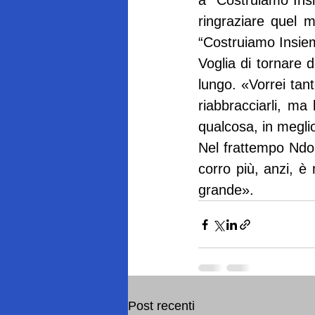
a “Costruiamo Insi
ringraziare quel 
“Costruiamo Insie
Voglia di tornare d
lungo. «Vorrei tant
riabbracciarli, ma 
qualcosa, in megli
Nel frattempo Ndoli
corro più, anzi, è
grande».
Post recenti