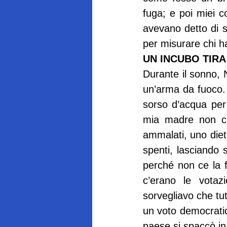
fuga; e poi miei co
avevano detto di sc
per misurare chi h
UN INCUBO TIRA
Durante il sonno, N
un’arma da fuoco. 
sorso d’acqua per
mia madre non ci 
ammalati, uno dietr
spenti, lasciando se
perché non ce la f
c’erano le votazi
sorvegliavo che tut
un voto democratic
paese si spaccò in 