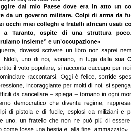
ggire dal mio Paese dove era in atto un confl
te da un governo militare. Colpi di arma da fu
i occhi miei colleghi e fratelli africani usati c
o a Taranto, ospite di una struttura poco…
truiamo Insieme” e un’occupazione»
 guerra, dovessi scrivere un libro non saprei n
 Ndoli, uno di noi, ivoriano, in fuga dalla sua Co
tito il voto popolare, si racconta daccapo per noi.
minciare raccontarsi. Oggi è felice, sorride spes
ressione, incoraggiante per molti di noi, si speng
ifficili da cancellare – spiega – tornano in ogni mo
no democratico che diventa regime; rappresagli
pi di pistola e di fucile, esplosi da miliziani e poi
e uno, un fratello che non ne può più di essere
ato come fosse una bestia e, alla fine, ammazzato».