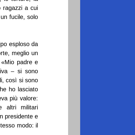
o ragazzi a cui 
n fucile, solo 
lpo esploso da 
rte, meglio un 
 «Mio padre e 
iva – si sono 
, così si sono 
che ho lasciato 
a più valore: 
ltri militari 
n presidente e 
esso modo: il 