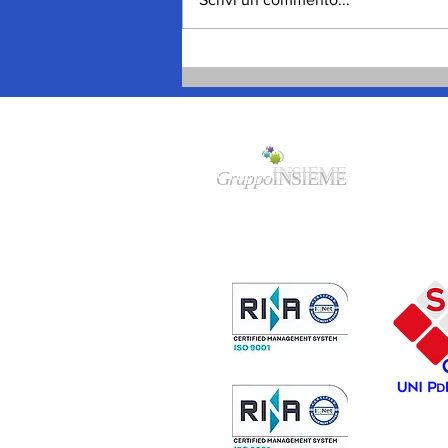
Spagna, migliaia gli
ingressi, poi le uscite
volontarie
Gruppo
INSIEME
Sede legale/amministrativa:
Via
F.Cavallotti 84 - 74123 Taranto