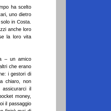
mpo ha scelto 
ari, uno dietro 
 solo in Costa. 
zzi anche loro 
la loro vita 
a – un amico 
ltri che erano 
 i gestori di 
a chiaro, non 
sicurarci il 
pocket money, 
i il passaggio 