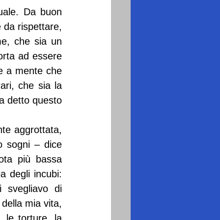
uale. Da buon 
da rispettare, 
me, che sia un 
orta ad essere 
e a mente che 
ri, che sia la 
a detto questo 
e aggrottata, 
 sogni – dice 
ota più bassa 
 degli incubi: 
svegliavo di 
ella mia vita, 
le torture, la 