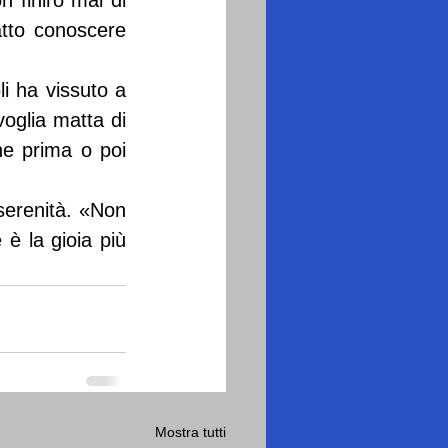
finirò mai di 
tto conoscere 
i ha vissuto a 
oglia matta di 
he prima o poi 
serenità. «Non 
è la gioia più 
Mostra tutti