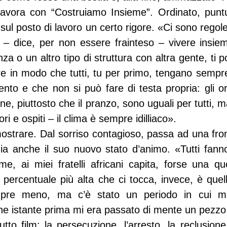
 lavora con “Costruiamo Insieme”. Ordinato, punt
 sul posto di lavoro un certo rigore. «Ci sono regole 
ti – dice, per non essere frainteso – vivere insie
za o un altro tipo di struttura con altra gente, ti p
re in modo che tutti, tu per primo, tengano sempr
nto e che non si può fare di testa propria: gli ora
one, piuttosto che il pranzo, sono uguali per tutti, m
tori e ospiti – il clima è sempre idilliaco».
strare. Dal sorriso contagioso, passa ad una front
gia anche il suo nuovo stato d’animo. «Tutti fanno
e, ai miei fratelli africani capita, forse una qu
la percentuale più alta che ci tocca, invece, è quella
re meno, ma c’è stato un periodo in cui mi 
he istante prima mi era passato di mente un pezzo d
o film: la persecuzione, l’arresto, la reclusione, 