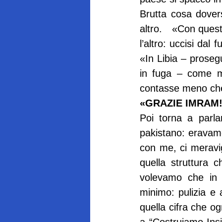
Brutta cosa dovers
altro.   «Con questi
l’altro: uccisi dal
«In Libia – proseg
in fuga – come me
contasse meno ch
«GRAZIE IMRAM
Poi torna a parl
pakistano: eravamo 
con me, ci meravi
quella struttura 
volevamo che in 
minimo: pulizia e
quella cifra che o