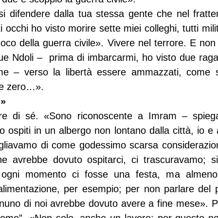
i difendere dalla tua stessa gente che nel fratte
 occhi ho visto morire sette miei colleghi, tutti milit
 fuoco della guerra civile». Vivere nel terrore. E non
ue Ndoli –  prima di imbarcarmi, ho visto due raga
 – verso la libertà essere ammazzati, come se 
e zero…».
!»
are di sé. «Sono riconoscente a Imram – spieg
ospiti in un albergo non lontano dalla città, io e a
gliavamo di come godessimo scarsa considerazione:
che avrebbe dovuto ospitarci, ci trascuravamo; si
ogni momento ci fosse una festa, ma almeno as
 alimentazione, per esempio; per non parlare del 
gnuno di noi avrebbe dovuto avere a fine mese». Po