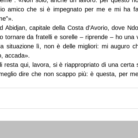
eme”. «Non solo, anche un lavoro: per questo non 
mio amico che si è impegnato per me e mi ha fa
me”».
d Abidjan, capitale della Costa d’Avorio, dove Ndol
o tornare da fratelli e sorelle – riprende – ho una v
la situazione lì, non è delle migliori: mi auguro c
o, accada».
 resta qui, lavora, si è riappropriato di una certa 
 meglio dire che non scappo più: è questa, per me 