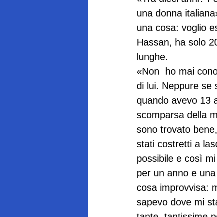
una donna italiana
una cosa: voglio e
Hassan, ha solo 20
lunghe.

«Non  ho mai cono
di lui. Neppure se
quando avevo 13 an
scomparsa della ma
sono trovato bene,
stati costretti a l
possibile e così mi
per un anno e una 
cosa improvvisa: m
sapevo dove mi sta
tante, tantissime p