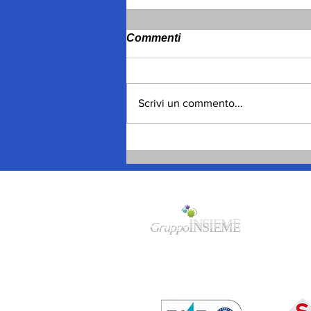
Commenti
Scrivi un commento...
Spagna, migliaia gli
ingressi, poi le uscite
volontarie
Gruppo
INSIEME
Sede legale/amministrativa:
Via
F.Cavallotti 84 - 74123 Taranto