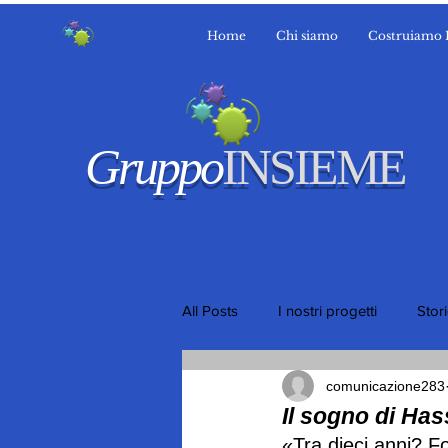
Home
Chi siamo
Costruiamo 
Gruppo
INSIEME
All Posts
I nostri progetti
Stor
comunicazione283
Il sogno di Ha
«Tra dieci anni? F