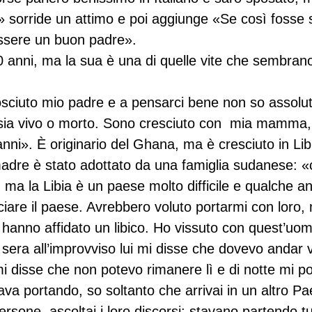
» sorride un attimo e poi aggiunge «Se così fosse s
ssere un buon padre».

 anni, ma la sua è una di quelle vite che sembrano
sciuto mio padre e a pensarci bene non so assolu
 sia vivo o morto. Sono cresciuto con  mia mamma
ni». È originario del Ghana, ma è cresciuto in Lib
dre è stato adottato da una famiglia sudanese: «c
 ma la Libia è un paese molto difficile e qualche a
asciare il paese. Avrebbero voluto portarmi con loro
 hanno affidato un libico. Ho vissuto con quest’uomo
sera all’improvviso lui mi disse che dovevo andar 
i disse che non potevo rimanere lì e di notte mi po
va portando, so soltanto che arrivai in un altro Pae
ersone, ascoltai i loro discorsi: stavano partendo tut