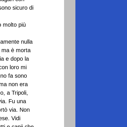
ono sicuro di 
 molto più 
tamente nulla 
, ma è morta 
ia e dopo la 
on loro mi 
nno fa sono 
, ma non era 
, a Tripoli, 
via. Fu una 
rtò via. Non 
se. Vidi 
ti e capii che 