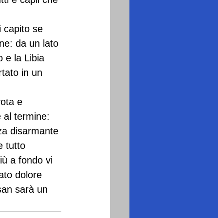
 capito se 
ne: da un lato 
 e la Libia 
tato in un 
ota e 
al termine:  
za disarmante 
 tutto 
ù a fondo vi 
ato dolore 
san sarà un 