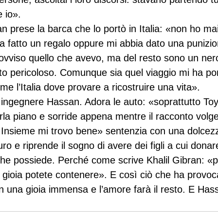
 io».

n prese la barca che lo portò in Italia: «non ho mai
a fatto un regalo oppure mi abbia dato una punizio
rovviso quello che avevo, ma del resto sono un nero
o pericoloso. Comunque sia quel viaggio mi ha por
e l’Italia dove provare a ricostruire una vita».

 ingegnere Hassan. Adora le auto: «soprattutto Toy
a piano e sorride appena mentre il racconto volge 
 Insieme mi trovo bene» sentenzia con una dolcez
ro e riprende il sogno di avere dei figli a cui donare
 che possiede. Perché come scrive Khalil Gibran: «pi
ù gioia potete contenere». E così ciò che ha provoc
 una gioia immensa e l’amore farà il resto. E Has