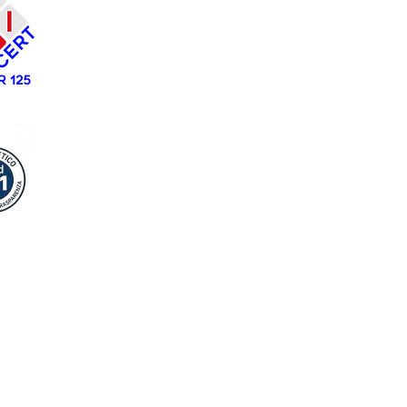
Tel:
099 661 13661
Mail:
amministrazione@costruiamoinsieme.eu
-
costruiamoinsiemescs@pec.it
Lavoriamo Insieme
Srl
Sede legale/amministrativa:
Via F.Cavallotti 84 -
74123 Taranto
Tel:
099 661 13661
Mail:
amministrazione@lavoriamoinsieme.eu
associazionelavoria
moinsieme@pec.it
Copyright ©2018-2019 - Powered by GruppoINSIEME
All rights deserve