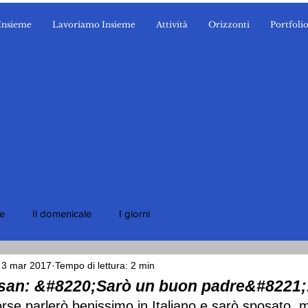
Insieme
Lavoriamo Insieme
Attività
Orizzonti
Portfoli
ie
Il domenicale
I giorni
3 mar 2017
Tempo di lettura: 2 min
ssan: &#8220;Sarò un buon padre&#8221;
orse parlerò benissimo in Italiano e sarò sposato, 