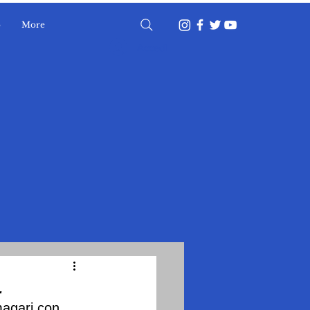
o
More
Accedi
.
magari con 