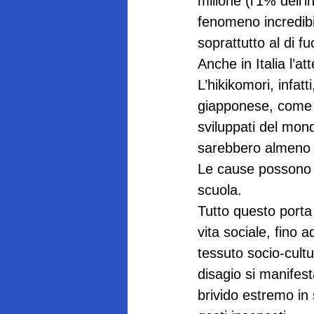
milione (l’1% dell’
fenomeno incredibi
soprattutto al di f
Anche in Italia l’
L’hikikomori, infa
giapponese, come si
sviluppati del mond
sarebbero almeno 
Le cause possono es
scuola.
Tutto questo porta 
vita sociale, fino a
tessuto socio-cult
disagio si manifest
brivido estremo in 