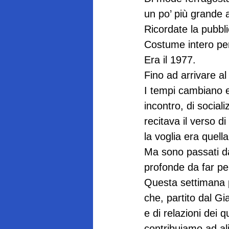
un po’ più grande a
Ricordate la pubblic
Costume intero per i
Era il 1977.
Fino ad arrivare al
I tempi cambiano e 
incontro, di social
recitava il verso d
la voglia era quella
Ma sono passati da
profonde da far pe
Questa settimana p
che, partito dal Gi
e di relazioni dei
contribuiamo ad al