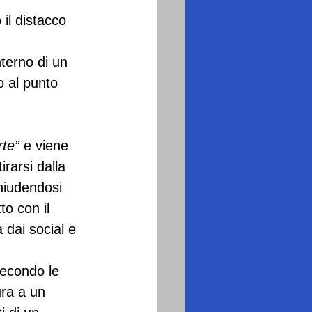
 il distacco 
nterno di un 
 al punto 
rte”
 e viene 
irarsi dalla 
chiudendosi 
to con il 
 dai social e 
secondo le 
ra a un 