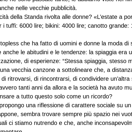
nche nelle vecchie pubblicità.
ità della Standa rivolta alle donne? «L’estate a port
 tuffi: 6000 lire; bikini: 4000 lire; canotto grande: 
 topless che ha fatto di uomini e donne la moda di 
anche le abitudini e le tendenze: la spiaggia era u
izzazione, di esperienze: “Stessa spiaggia, stesso 
i una vecchia canzone a sottolineare che, a distanz
 di ritrovarsi, di rincontrarsi, di condividere un’altra
vvero tanti anni da allora e la società ha avuto mu
nsare a tutto questo solo come un ricordo?
ropongo una riflessione di carattere sociale su u
appone, sembra trovare sempre più spazio nei vuoti 
 quali ci stiamo nutrendo e che, anche inconsapevol
imentare.