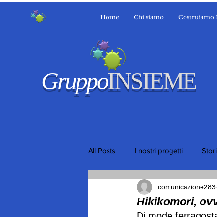
Home
Chi siamo
Costruiamo 
Gruppo
INSIEME
All Posts
I nostri progetti
Stor
comunicazione283
Hikikomori, ovv
Di mode ferragosta