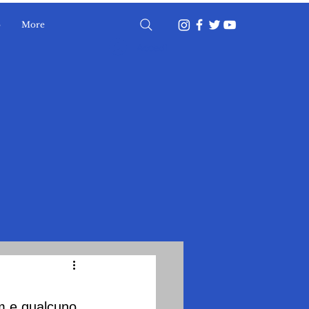
o
More
Accedi
m e qualcuno, 