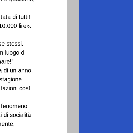
ata di tutti! 
10.000 lire».
se stessi.
n luogo di 
mare!” 
a di un anno, 
 stagione.
tazioni così 
n fenomeno 
di socialità 
mente, 