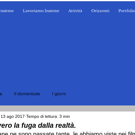
Insieme
Lavoriamo Insieme
Attività
Orizzonti
Portfoli
ie
Il domenicale
I giorni
13 ago 2017
Tempo di lettura: 3 min
ero la fuga dalla realtà.
ne ne sono passate tante, le abbiamo viste nei fil