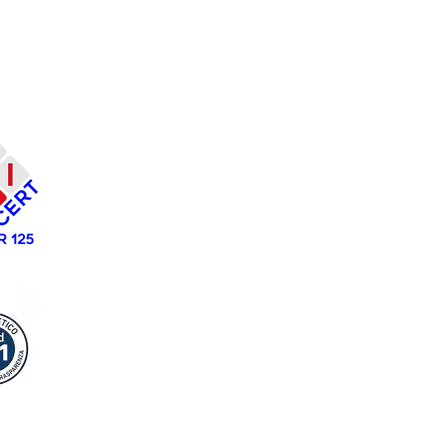
Costruiamo Insieme
Scs
CF/P.IVA:
02963230731
REA:
TA - 182579
ALBO NAZIONALE COOPERATIVE
N. A23
Tel:
099 661 13661
Mail:
amministrazione@costruiamoinsieme.eu
-
costruiamoinsiemescs@pec.it
Lavoriamo Insieme
Srl
Sede legale/amministrativa:
Via F.Cavallotti 84 -
74123 Taranto
Tel:
099 661 13661
Mail:
amministrazione@lavoriamoinsieme.eu
associazionelavoria
moinsieme@pec.it