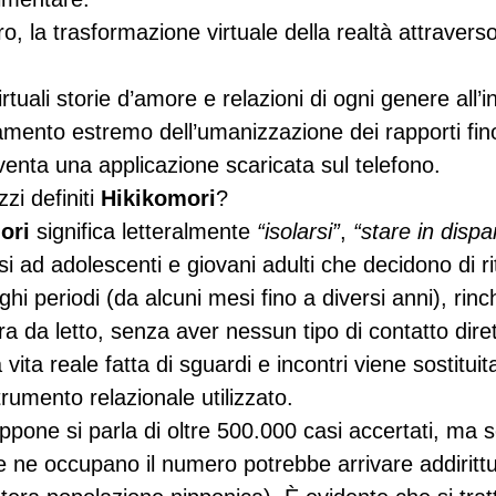
o, la trasformazione virtuale della realtà attraverso
rtuali storie d’amore e relazioni di ogni genere all’i
mento estremo dell’umanizzazione dei rapporti fino
venta una applicazione scaricata sul telefono.
i definiti 
Hikikomori
?
ori
 significa letteralmente 
“isolarsi”
, 
“stare in dispa
irsi ad adolescenti e giovani adulti che decidono di rit
nghi periodi (da alcuni mesi fino a diversi anni), rin
a da letto, senza aver nessun tipo di contatto diret
ita reale fatta di sguardi e incontri viene sostituita
trumento relazionale utilizzato.
pone si parla di oltre 500.000 casi accertati, ma 
e ne occupano il numero potrebbe arrivare addirittu