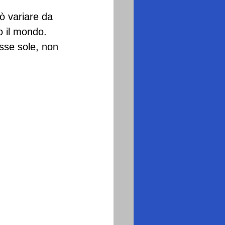
uò variare da 
o il mondo.
sse sole, non 