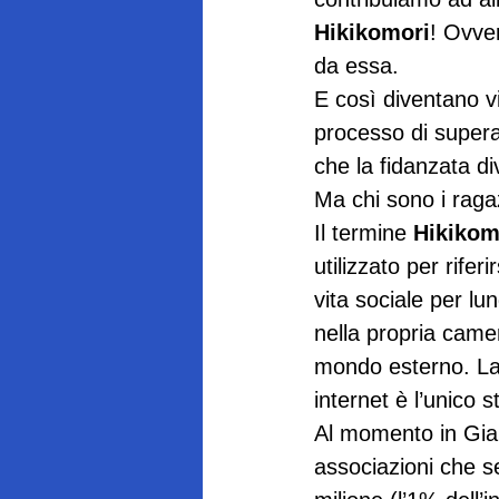
Hikikomori
! Ovver
da essa.
E così diventano vi
processo di supera
che la fidanzata di
Ma chi sono i ragazz
Il termine 
Hikikom
utilizzato per rifer
vita sociale per lu
nella propria camer
mondo esterno. La v
internet è l’unico s
Al momento in Giap
associazioni che s