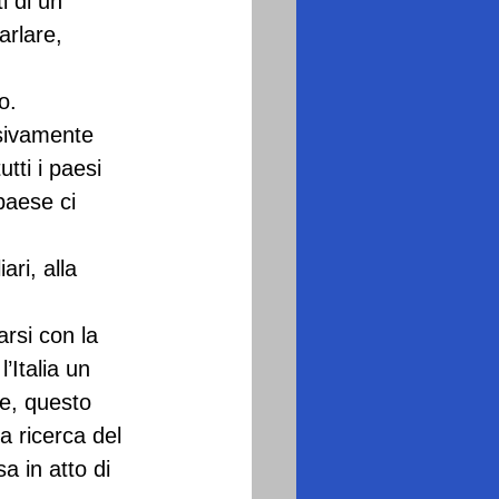
i di un 
rlare, 
o. 
usivamente 
tti i paesi 
paese ci 
ri, alla 
rsi con la 
’Italia un 
e, questo 
a ricerca del 
a in atto di 