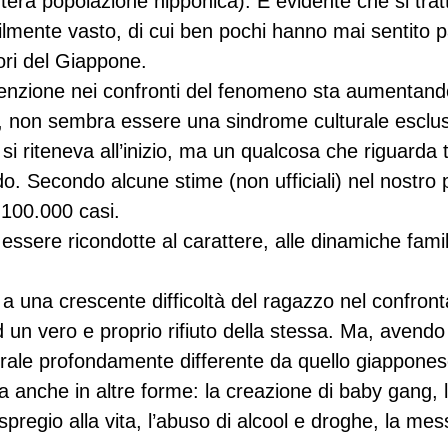
intera popolazione nipponica). È evidente che si tratt
lmente vasto, di cui ben pochi hanno mai sentito pa
uori del Giappone.
attenzione nei confronti del fenomeno sta aumentand
tti, non sembra essere una sindrome culturale escl
 riteneva all’inizio, ma un qualcosa che riguarda tu
o. Secondo alcune stime (non ufficiali) nel nostro 
100.000 casi.
sere ricondotte al carattere, alle dinamiche familia
a una crescente difficoltà del ragazzo nel confronta
d un vero e proprio rifiuto della stessa. Ma, avendo l
urale profondamente differente da quello giappones
a anche in altre forme: la creazione di baby gang, l
spregio alla vita, l’abuso di alcool e droghe, la mess