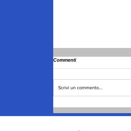
Commenti
Scrivi un commento...
Spagna, migliaia gli
ingressi, poi le uscite
volontarie