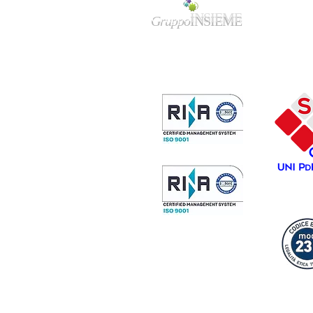
Gruppo
INSIEME
Sede legale/amministrativa:
Via
F.Cavallotti 84 - 74123 Taranto