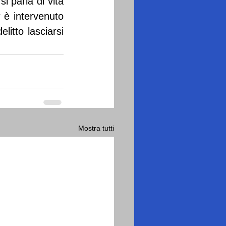
i parla di vita 
 è intervenuto 
tto lasciarsi 
Mostra tutti