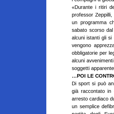
«Durante i ritiri 
professor Zeppilli
un programma che
sabato scorso dal
alcuni istanti gli s
vengono apprezzati
obbligatorie per le
alcuni avvenimenti,
soggetti apparent
…POI LE CONTR
Di sport si può an
già raccontato in 
arresto cardiaco du
un semplice defibri