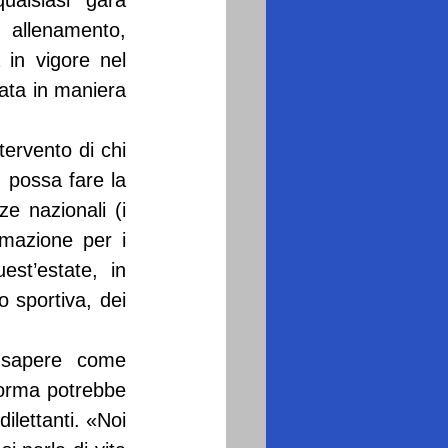
alsiasi gara 
 allenamento, 
 in vigore nel 
ata in maniera 
ervento di chi 
 possa fare la 
ze nazionali (i 
rmazione per i 
st’estate, in 
sportiva, dei 
 sapere come 
norma potrebbe 
lettanti. «Noi 