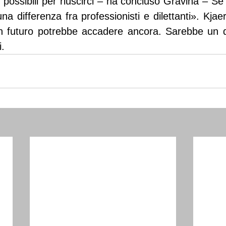
i possibili per riuscirci – ha concluso Gravina – Se s
a differenza fra professionisti e dilettanti». Kjaer
 futuro potrebbe accadere ancora. Sarebbe un deli
i.