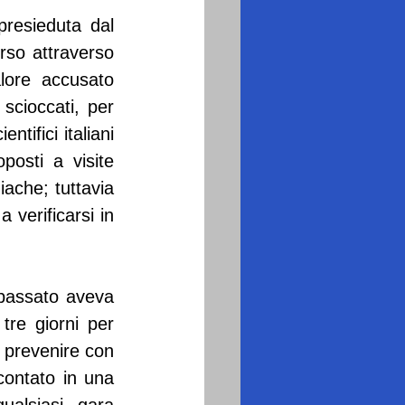
resieduta dal 
rso attraverso 
ore accusato 
cioccati, per 
tifici italiani 
posti a visite 
ache; tuttavia 
verificarsi in 
passato aveva 
re giorni per 
 prevenire con 
contato in una 