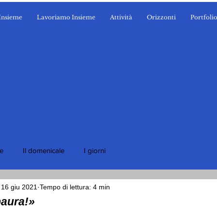
Insieme
Lavoriamo Insieme
Attività
Orizzonti
Portfoli
ie
Il domenicale
I giorni
16 giu 2021
Tempo di lettura: 4 min
paura!»