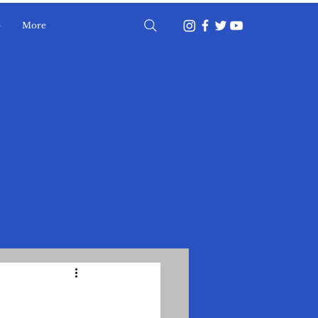
o
More
Accedi