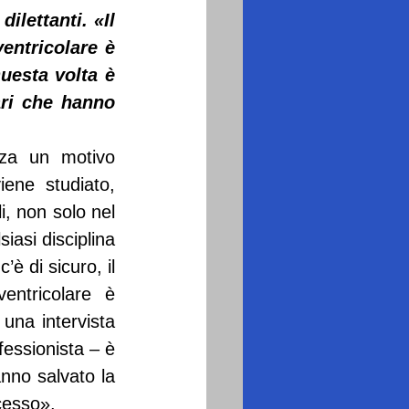
ilettanti. «Il 
entricolare è 
uesta volta è 
ri che hanno 
za un motivo 
ene studiato, 
, non solo nel 
asi disciplina 
è di sicuro, il 
entricolare è 
una intervista 
essionista – è 
nno salvato la 
cesso».