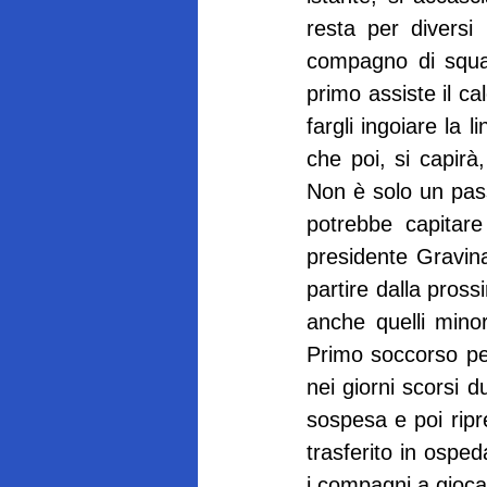
resta per diversi 
compagno di squad
primo assiste il ca
fargli ingoiare la 
che poi, si capirà,
Non è solo un pass
potrebbe capitare
presidente Gravina
partire dalla prossi
anche quelli minor
Primo soccorso per
nei giorni scorsi 
sospesa e poi ripr
trasferito in osped
i compagni a gioca