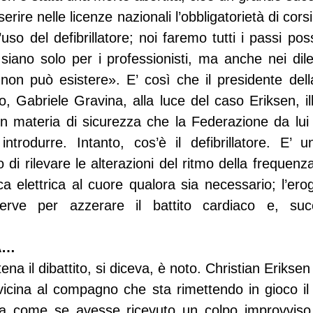
erire nelle licenze nazionali l’obbligatorietà di cors
’uso del defibrillatore; noi faremo tutti i passi possi
 siano solo per i professionisti, ma anche nei dile
non può esistere». E’ così che il presidente dell
io, Gabriele Gravina, alla luce del caso Eriksen, il
 in materia di sicurezza che la Federazione da lui
ntrodurre. Intanto, cos’è il defibrillatore. E’ u
o di rilevare le alterazioni del ritmo della frequenza
a elettrica al cuore qualora sia necessario; l’ero
serve per azzerare il battito cardiaco e, succ
A…
ena il dibattito, si diceva, è noto. Christian Eriksen
vvicina al compagno che sta rimettendo in gioco il 
cia come se avesse ricevuto un colpo improvviso.