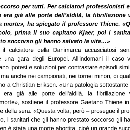
corso per tutti. Per calciatori professionisti e d
era già alle porte dell’aldilà, la fibrillazione v
a morte», ha spiegato il professore Thiene. «Q
olo, prima il suo capitano Kjaer, poi i sanita
to soccorso gli hanno salvato la vita…»
il calciatore della Danimarca accasciatosi sen
 una gara degli Europei. All’indomani il caso vi
no ipotesi e soluzioni per contrastare episodi simili
 ma anche nei campionati, nei tornei minori, di qualsi
amo a Christian Eriksen. «Una patologia sottostante c’
era già alle porte dell’aldilà, la fibrillazione v
 morte», sostiene il professore Gaetano Thiene in 
ere della sera. «Questa volta, però – prosegue il prof
o, i sanitari che gli hanno prestato soccorso gli ha
iksen è stata una morte abortita, cioè un grande suc