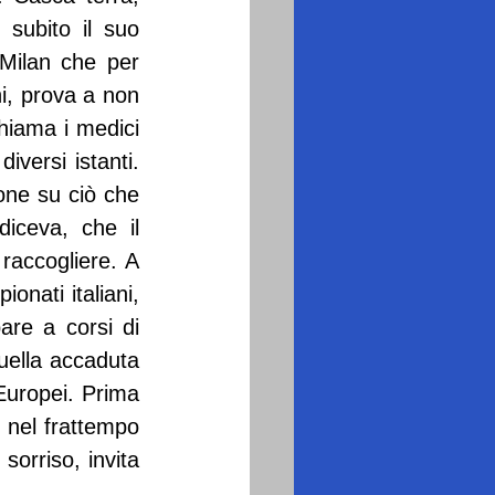
 subito il suo 
Milan che per 
i, prova a non 
hiama i medici 
versi istanti. 
one su ciò che 
iceva, che il 
raccogliere. A 
onati italiani, 
re a corsi di 
uella accaduta 
Europei. Prima 
 nel frattempo 
orriso, invita 