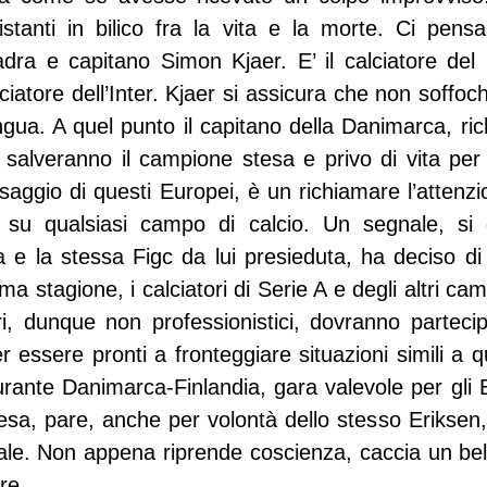
istanti in bilico fra la vita e la morte. Ci pensa
ra e capitano Simon Kjaer. E’ il calciatore del 
lciatore dell’Inter. Kjaer si assicura che non soffoch
lingua. A quel punto il capitano della Danimarca, ric
 salveranno il campione stesa e privo di vita per di
aggio di questi Europei, è un richiamare l’attenzi
 su qualsiasi campo di calcio. Un segnale, si d
 e la stessa Figc da lui presieduta, ha deciso di 
ma stagione, i calciatori di Serie A e degli altri campi
i, dunque non professionistici, dovranno partecipa
 essere pronti a fronteggiare situazioni simili a q
durante Danimarca-Finlandia, gara valevole per gli 
esa, pare, anche per volontà dello stesso Eriksen,
ale. Non appena riprende coscienza, caccia un bel s
re.