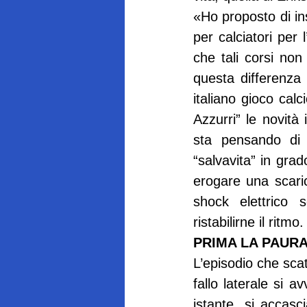
«Ho proposto di ins
per calciatori per l
che tali corsi non
questa differenza 
italiano gioco calc
Azzurri” le novità
sta pensando di i
“salvavita” in grad
erogare una scaric
shock elettrico 
ristabilirne il ritmo.
PRIMA LA PAUR
L’episodio che scat
fallo laterale si a
istante, si accas