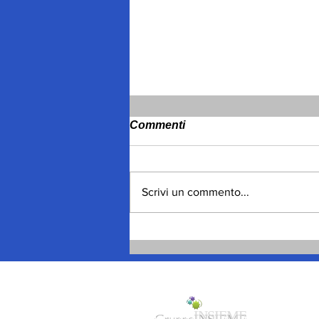
Commenti
Scrivi un commento...
Spagna, migliaia gli
ingressi, poi le uscite
volontarie
Gruppo
INSIEME