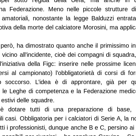
ropei sotto l’egida della Uefa, ma anche in qu
na Federazione. Meno nelle piccole strutture di
à amatoriali, nonostante la legge Balduzzi entrata
tiva della morte del calciatore Morosini, ma applic
 però, ha dimostrato quanto anche il primissimo int
icino all’incidente, cioè dei compagni di squadra,
l’iniziativa della Figc: inserire nelle prossime licen
versi al campionato) l’obbligatorietà di corsi di fo
mo soccorso. L’idea è di approntare, già per que
n le Leghe di competenza e la Federazione medico 
i estivi delle squadre.
, è dotare tutti di una preparazione di base,
li casi. Obbligatoria per i calciatori di Serie A, la 
ti i professionisti, dunque anche B e C, persino ai di