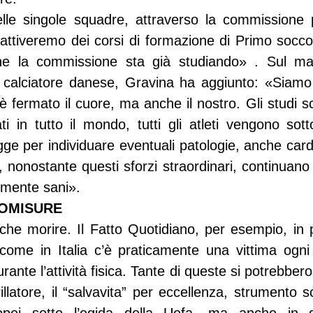
delle singole squadre, attraverso la commissione p
, attiveremo dei corsi di formazione di Primo socco
 la commissione sta già studiando» . Sul mal
 calciatore danese, Gravina ha aggiunto: «Siamo s
i è fermato il cuore, ma anche il nostro. Gli studi scien
 in tutto il mondo, tutti gli atleti vengono sotto
gge per individuare eventuali patologie, anche cardi
 nonostante questi sforzi straordinari, continuano a 
emente sani».
OMISURE
che morire. Il Fatto Quotidiano, per esempio, in 
come in Italia c’è praticamente una vittima ogni t
rante l’attività fisica. Tante di queste si potrebbero
llatore, il “salvavita” per eccellenza, strumento s