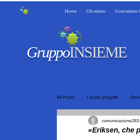
Home
Chi siamo
Costruiamo 
Gruppo
INSIEME
All Posts
I nostri progetti
Stor
comunicazione283
«Eriksen, che 