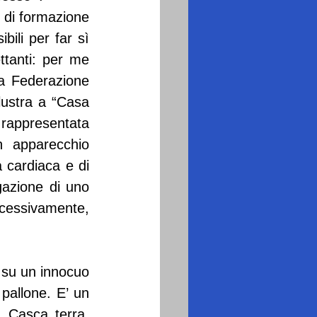
i di formazione 
bili per far sì 
ttanti: per me 
a Federazione 
lustra a “Casa 
 rappresentata 
n apparecchio 
 cardiaca e di 
gazione di uno 
essivamente, 
 su un innocuo 
pallone. E’ un 
 Casca terra, 