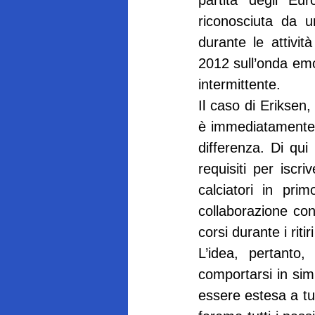
partita degli Eu
riconosciuta da u
durante le attivit
2012 sull’onda emo
intermittente.
Il caso di Eriksen,
è immediatamente v
differenza. Di qui 
requisiti per iscri
calciatori in pri
collaborazione co
corsi durante i ritir
L’idea, pertanto
comportarsi in simi
essere estesa a tut