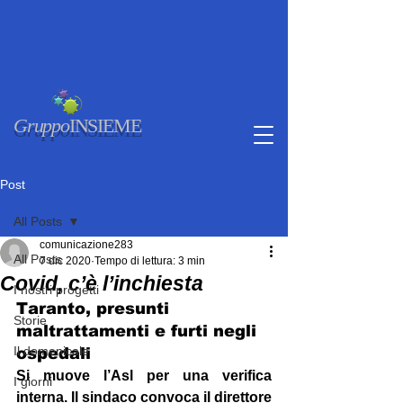
Gruppo
INSIEME
Post
All Posts
comunicazione283
All Posts
7 dic 2020
Tempo di lettura: 3 min
Covid, c’è l’inchiesta
I nostri progetti
Taranto, presunti 
Storie
maltrattamenti e furti negli 
Il domenicale
ospedali
Si muove l’Asl per una verifica 
I giorni
interna. Il sindaco convoca il direttore 